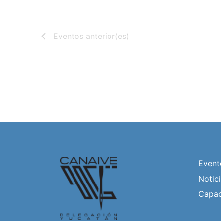
Eventos
anterior(es)
Event
Notic
Capac